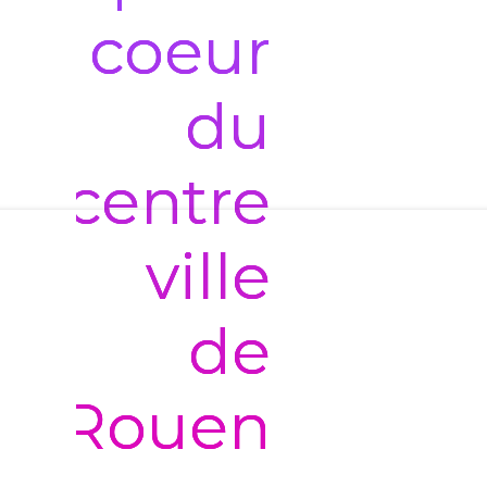
coeur
du
centre
ville
de
Rouen