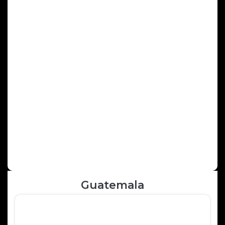
Next
Previous
Guatemala
Evasion au Guatemala
Circuit 12 jours / 10 nuits