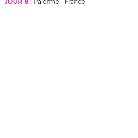
JOUR 8 :
Palerme - France
Previous
Next