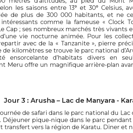
400 mètres d’altitudes, au pied du Mont M
elon les saisons entre 13° et 30° Celsius,
lée de plus de 300 000 habitants, et ne c
 intéressants comme la fameuse « Clock To
e Cap ; ses nombreux marchés très vivants et 
 d’une vie nocturne animée. Pour les colle
 repartir avec de la « Tanzanite », pierre pr
 de kilomètres se trouve le parc national d’Aru
cité ensorcelante d’habitats divers en se
ont Meru offre un magnifique arrière-plan avan
Jour 3 : Arusha – Lac de Manyara - Ka
ournée de safari dans le parc national du Lac 
 Déjeuner pique-nique dans le parc pendant vo
rt transfert vers la région de Karatu. Diner et 