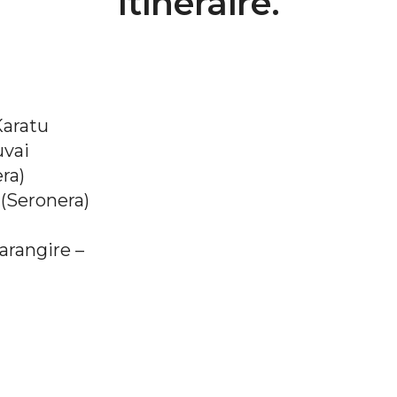
Itinéraire.
Previous
Karatu
uvai
ra)
(Seronera)
arangire –