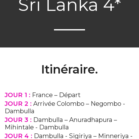
Sri Lanka 4*
Itinéraire.
JOUR 1 :
France – Départ
JOUR 2 :
Arrivée Colombo – Negombo -
Dambulla
JOUR 3 :
Dambulla – Anuradhapura –
Mihintale - Dambulla
JOUR 4 :
Dambulla - Sigiriya – Minneriya -