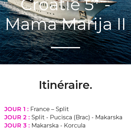
Croatie 5* -
Mama Marija II
Itinéraire.
JOUR 1 :
France – Split
JOUR 2 :
Split - Pucisca (Brac) - Makarska
JOUR 3 :
Makarska - Korcula